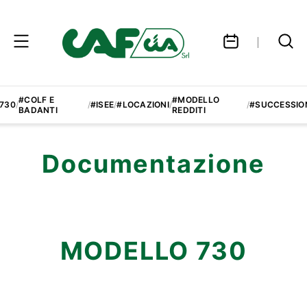
#COLF E
#MODELLO
730
/
/
#ISEE
/
#LOCAZIONI
/
/
#SUCCESSIO
BADANTI
REDDITI
Documentazione
MODELLO 730